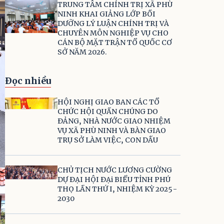
TRUNG TÂM CHÍNH TRỊ XÃ PHÙ
NINH KHAI GIẢNG LỚP BỒI
DƯỠNG LÝ LUẬN CHÍNH TRỊ VÀ
CHUYÊN MÔN NGHIỆP VỤ CHO
CÁN BỘ MẶT TRẬN TỔ QUỐC CƠ
SỞ NĂM 2026.
Đọc nhiều
HỘI NGHỊ GIAO BAN CÁC TỔ
CHỨC HỘI QUẦN CHÚNG DO
ĐẢNG, NHÀ NƯỚC GIAO NHIỆM
VỤ XÃ PHÙ NINH VÀ BÀN GIAO
TRỤ SỞ LÀM VIỆC, CON DẤU
CHỦ TỊCH NƯỚC LƯƠNG CƯỜNG
DỰ ĐẠI HỘI ĐẠi BIỂU TỈNH PHÚ
THỌ LẦN THỨ I, NHIỆM KỲ 2025-
2030