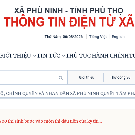
Thứ Năm
,
06
/
08
/
2026
Tiếng Việt
English
GIỚI THIỆU
TIN TỨC
THỦ TỤC HÀNH CHÍNH
TƯ
Giới thiệu
Thư công vụ
YỀN VÀ NHÂN DÂN XÃ PHÙ NINH QUYẾT TÂM PHẤN ĐẤU HOÀN 
00 thí sinh bước vào môn thi đầu tiên của kỳ thi
giệp THPT tại điểm thi trường THPT Phù Ninh