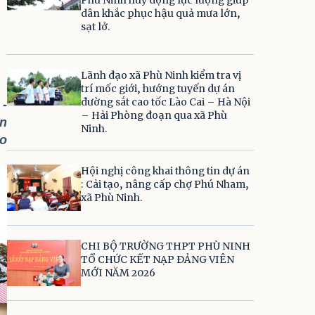
dân khắc phục hậu quả mưa lớn,
sạt lở.
Lãnh đạo xã Phù Ninh kiểm tra vị
trí mốc giới, hướng tuyến dự án
đường sắt cao tốc Lào Cai – Hà Nội
 -
– Hải Phòng đoạn qua xã Phù
ẩn
Ninh.
ào
Hội nghị công khai thông tin dự án
: Cải tạo, nâng cấp chợ Phú Nham,
xã Phù Ninh.
CHI BỘ TRƯỜNG THPT PHÙ NINH
TỔ CHỨC KẾT NẠP ĐẢNG VIÊN
MỚI NĂM 2026