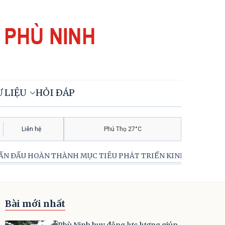
 LIỆU
HỎI ĐÁP
Liên hệ
Phú Thọ 27°C
THÀNH MỤC TIÊU PHÁT TRIỂN KINH TÊ – XÃ HỘI 5 NĂM 202
Bài mới nhất
Phù Ninh huy động lực lượng giúp