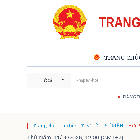
TRANG CHỦ
Tất cả
ĐẢNG BỘ, CHÍNH QU
Trang chủ
Tin tức
TIN TỨC - SỰ KIỆN
Hơn 5
tốt n
Thứ Năm, 11/06/2026, 12:00 (GMT+7)