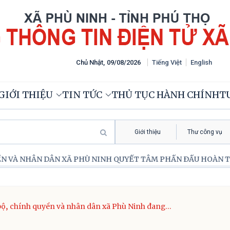
Chủ Nhật
,
09
/
08
/
2026
Tiếng Việt
English
GIỚI THIỆU
TIN TỨC
THỦ TỤC HÀNH CHÍNH
TƯ
Giới thiệu
Thư công vụ
XÃ PHÙ NINH QUYẾT TÂM PHẤN ĐẤU HOÀN THÀNH MỤC TIÊU PH
ộ, chính quyền và nhân dân xã Phù Ninh đang
rương hoàn thành các điều kiện để tổ chức Đại
ng bộ xã nhiệm kỳ 2025 – 2030