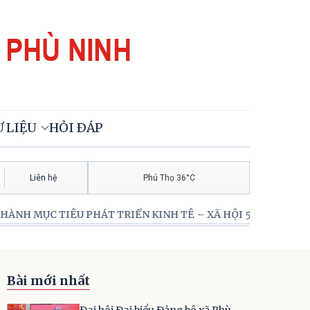
 LIỆU
HỎI ĐÁP
Liên hệ
Phú Thọ 36°C
ÁT TRIỂN KINH TÊ – XÃ HỘI 5 NĂM 2026-2031!
ĐẨY MẠ
Bài mới nhất
Đại hội Đại biểu Đảng bộ xã Phù