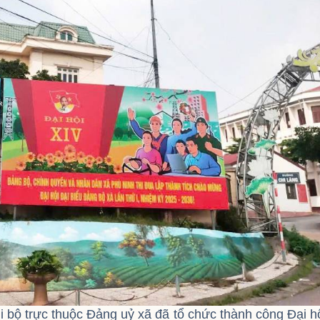
 bộ trực thuộc Đảng uỷ xã đã tổ chức thành công Đại h