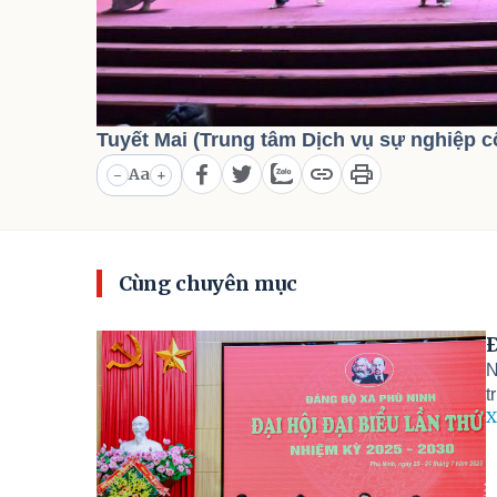
Tuyết Mai (Trung tâm Dịch vụ sự nghiệp c
Aa
-
+
Cùng chuyên mục
Đ
N
t
X