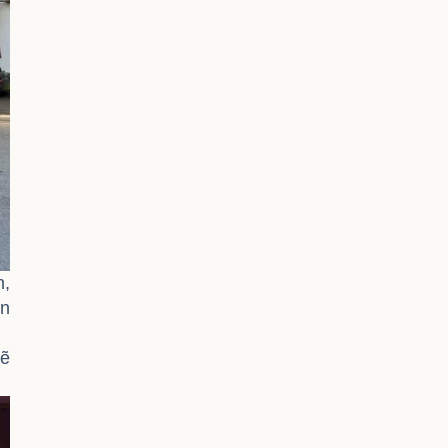
n,
ên
sẽ