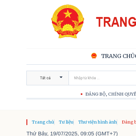
TRANG CHỦ
Tất cả
ĐẢNG BỘ, CHÍNH QUYỀN VÀ NHÂN DÂN 
Trang chủ
Tư liệu
Thư viện hình ảnh
Đảng b
khẩn t
Thứ Bảy, 19/07/2025, 09:05 (GMT+7)
hội Đả