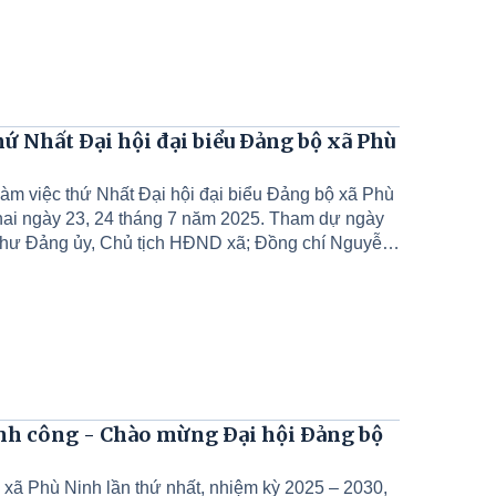
ứ Nhất Đại hội đại biểu Đảng bộ xã Phù
làm việc thứ Nhất Đại hội đại biểu Đảng bộ xã Phù
 hai ngày 23, 24 tháng 7 năm 2025. Tham dự ngày
í thư Đảng ủy, Chủ tịch HĐND xã; Đồng chí Nguyễn
u Đức Thắng – Phó Bí thư thường trực Đảng uỷ;
cùng 248 đại biểu tiêu biểu đại diện cho ý chí,
nh công - Chào mừng Đại hội Đảng bộ
 xã Phù Ninh lần thứ nhất, nhiệm kỳ 2025 – 2030,