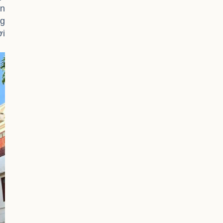
ận
ng
ời