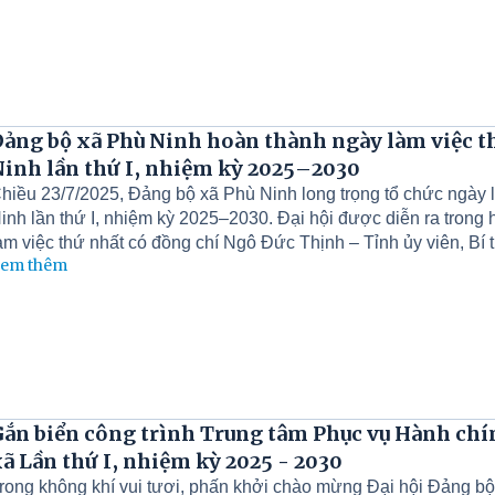
ảng bộ xã Phù Ninh hoàn thành ngày làm việc th
inh lần thứ I, nhiệm kỳ 2025–2030
hiều 23/7/2025, Đảng bộ xã Phù Ninh long trọng tổ chức ngày 
inh lần thứ I, nhiệm kỳ 2025–2030. Đại hội được diễn ra trong
àm việc thứ nhất có đồng chí Ngô Đức Thịnh – Tỉnh ủy viên, B
em thêm
ức Tài – Phó Bí thư Đảng uỷ, Chủ tịch UBND xã; Đồng chí Ch
ác đồng chí Uỷ viên Ban Thường vụ, Ban Chấp hành Đảng bộ xã 
guyện vọng của toàn thể Đảng viên trong Đảng bộ.
ắn biển công trình Trung tâm Phục vụ Hành chí
ã Lần thứ I, nhiệm kỳ 2025 - 2030
rong không khí vui tươi, phấn khởi chào mừng Đại hội Đảng bộ