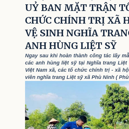
HÙNG
UỶ BAN MẶT TRẬN TỔ
CHỨC CHÍNH TRỊ XÃ 
VỆ SINH NGHĨA TRANG
ANH HÙNG LIỆT SỸ
Ngay sau khi hoàn thành công tác lấy mẫ
các anh hùng liệt sỹ tại Nghĩa trang Li
Việt Nam xã, các tổ chức chính trị - xã h
viên nghĩa trang Liệt sỹ xã Phù Ninh ( Phù