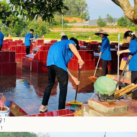
ỹ !
 !