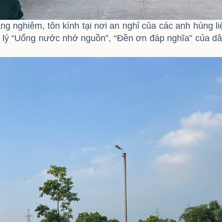
g nghiêm, tôn kính tại nơi an nghỉ của các anh hùng li
ạo lý “Uống nước nhớ nguồn”, “Đền ơn đáp nghĩa” của d