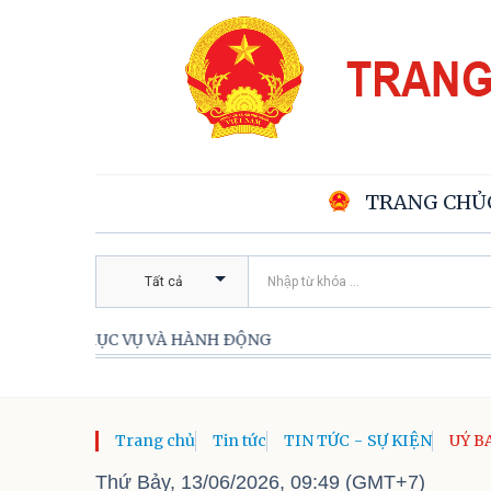
TRANG CHỦ
Tất cả
VÀ HÀNH ĐỘNG
Trang chủ
Tin tức
TIN TỨC - SỰ KIỆN
UỶ B
CHỨC
Thứ Bảy, 13/06/2026, 09:49 (GMT+7)
SINH