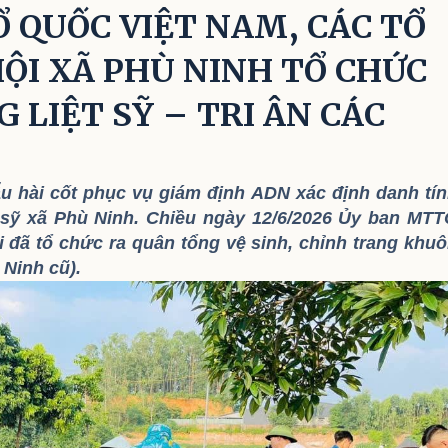
 LIỆT SỸ
 QUỐC VIỆT NAM, CÁC TỔ
HỘI XÃ PHÙ NINH TỔ CHỨC
 LIỆT SỸ – TRI ÂN CÁC
u hài cốt phục vụ giám định ADN xác định danh tí
ệt sỹ xã Phù Ninh. Chiều ngày 12/6/2026 Ủy ban MT
ội đã tổ chức ra quân tổng vệ sinh, chỉnh trang khu
 Ninh cũ).