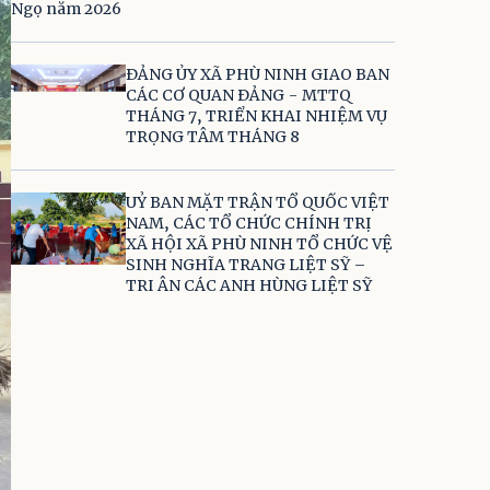
ĐẢNG ỦY XÃ PHÙ NINH GIAO BAN
CÁC CƠ QUAN ĐẢNG - MTTQ
THÁNG 7, TRIỂN KHAI NHIỆM VỤ
TRỌNG TÂM THÁNG 8
UỶ BAN MẶT TRẬN TỔ QUỐC VIỆT
NAM, CÁC TỔ CHỨC CHÍNH TRỊ
XÃ HỘI XÃ PHÙ NINH TỔ CHỨC VỆ
SINH NGHĨA TRANG LIỆT SỸ –
TRI ÂN CÁC ANH HÙNG LIỆT SỸ