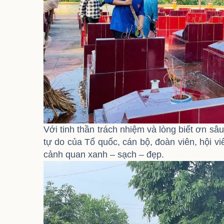
Với tinh thần trách nhiệm và lòng biết ơn sâ
tự do của Tổ quốc, cán bộ, đoàn viên, hội vi
cảnh quan xanh – sạch – đẹp.