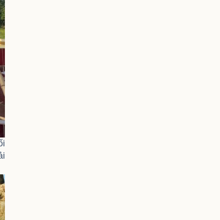
ối
ải