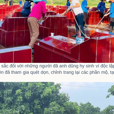
u sắc đối với những người đã anh dũng hy sinh vì độc lậ
ên đã tham gia quét dọn, chỉnh trang lại các phần mộ, t