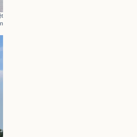
ệt
ân