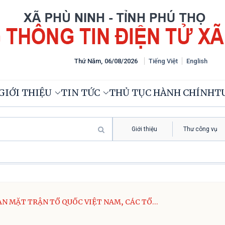
Thứ Năm
,
06
/
08
/
2026
Tiếng Việt
English
GIỚI THIỆU
TIN TỨC
THỦ TỤC HÀNH CHÍNH
TƯ
Giới thiệu
Thư công vụ
AN MẶT TRẬN TỔ QUỐC VIỆT NAM, CÁC TỔ
 CHÍNH TRỊ XÃ HỘI XÃ PHÙ NINH TỔ CHỨC VỆ
 NGHĨA TRANG LIỆT SỸ – TRI ÂN CÁC ANH