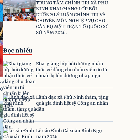
TRUNG TÂM CHÍNH TRỊ XÃ PHÙ
NINH KHAI GIẢNG LỚP BỒI
DƯỠNG LÝ LUẬN CHÍNH TRỊ VÀ
CHUYÊN MÔN NGHIỆP VỤ CHO
CÁN BỘ MẶT TRẬN TỔ QUỐC CƠ
SỞ NĂM 2026.
Đọc nhiều
Khai giảng lớp bồi dưỡng nhận
thức về đảng cho đoàn viên ưu tú
chuẩn bị lên đường nhập ngũ.
p,
ạo
Lãnh đạo xã Phù Ninh thăm, tặng
quà gia đình liệt sỹ Công an nhân
dân
Lễ cầu Đình Cả xuân Bính Ngọ
năm 2026