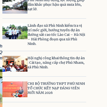
dân khắc phục hậu quả mưa lớn,
sạt lở.
Lãnh đạo xã Phù Ninh kiểm tra vị
trí mốc giới, hướng tuyến dự án
đường sắt cao tốc Lào Cai – Hà Nội
– Hải Phòng đoạn qua xã Phù
Ninh.
nh
TQ
ôn
Hội nghị công khai thông tin dự án
: Cải tạo, nâng cấp chợ Phú Nham,
xã Phù Ninh.
CHI BỘ TRƯỜNG THPT PHÙ NINH
TỔ CHỨC KẾT NẠP ĐẢNG VIÊN
MỚI NĂM 2026