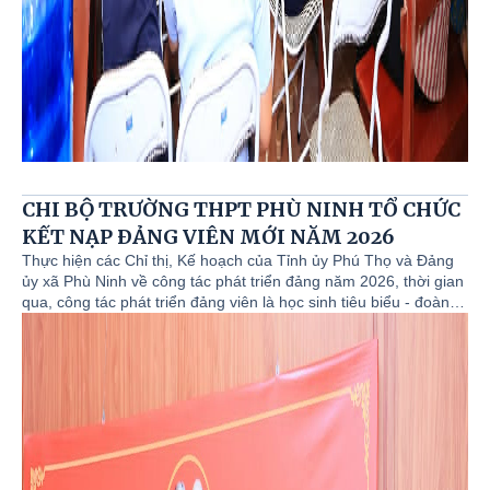
CHI BỘ TRƯỜNG THPT PHÙ NINH TỔ CHỨC
KẾT NẠP ĐẢNG VIÊN MỚI NĂM 2026
Thực hiện các Chỉ thị, Kế hoạch của Tỉnh ủy Phú Thọ và Đảng
ủy xã Phù Ninh về công tác phát triển đảng năm 2026, thời gian
qua, công tác phát triển đảng viên là học sinh tiêu biểu - đoàn
viên ưu tú luôn được Chi ủy, Ban Giám hiệu, Đoàn thanh niên
nhà trường xác định là một trong những nhiệm vụ chính trị trọng
tâm.