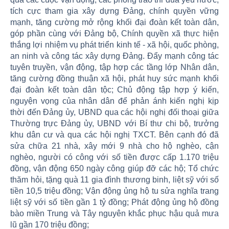
tích cực tham gia xây dựng Đảng, chính quyền vững
mạnh, tăng cường mở rộng khối đại đoàn kết toàn dân,
góp phần cùng với Đảng bộ, Chính quyền xã thực hiện
thắng lợi nhiệm vụ phát triển kinh tế - xã hội, quốc phòng,
an ninh và công tác xây dựng Đảng. Đẩy mạnh công tác
tuyên truyền, vận động, tập hợp các tầng lớp Nhân dân,
tăng cường đồng thuận xã hội, phát huy sức mạnh khối
đại đoàn kết toàn dân tộc; Chủ động tập hợp ý kiến,
nguyện vọng của nhân dân để phản ánh kiến nghị kịp
thời đến Đảng ủy, UBND qua các hội nghị đối thoại giữa
Thường trực Đảng ủy, UBND với Bí thư chi bộ, trưởng
khu dân cư và qua các hội nghị TXCT. Bên cạnh đó đã
sửa chữa 21 nhà, xây mới 9 nhà cho hộ nghèo, cận
nghèo, người có công với số tiền được cấp 1.170 triệu
đồng, vận động 650 ngày công giúp đỡ các hộ; Tổ chức
thăm hỏi, tặng quà 11 gia đình thương binh, liệt sỹ với số
tiền 10,5 triệu đồng; Vận động ủng hộ tu sửa nghĩa trang
liệt sỹ với số tiền gần 1 tỷ đồng; Phát động ủng hộ đồng
bào miền Trung và Tây nguyên khắc phục hậu quả mưa
lũ gần 170 triệu đồng;