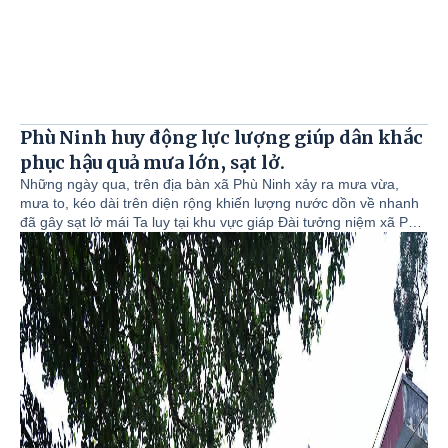
Phù Ninh huy động lực lượng giúp dân khắc
phục hậu quả mưa lớn, sạt lở.
Những ngày qua, trên địa bàn xã Phù Ninh xảy ra mưa vừa,
mưa to, kéo dài trên diện rộng khiến lượng nước dồn về nhanh
đã gây sạt lở mái Ta luy tại khu vực giáp Đài tưởng niệm xã Phù
Ninh, với chiều dài khoảng 10 m; Khối lượng đất, đá sạt lở ước
khoảng hơn 100 m³ tràn vào khuôn viên và nhà ở của 04 hộ gia
đình liền kề tại Tổ dân phố số 21. Sạt lở đã làm hư hỏng nhiều
tài sản, vật dụng của người dân với giá trị khoảng trên 50 triệu
đồng.