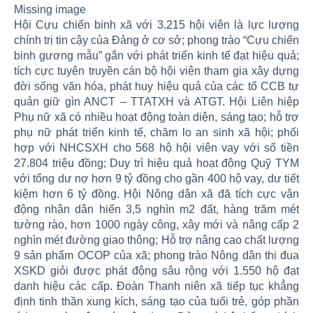
Missing image
Hội Cựu chiến binh xã với 3.215 hội viên là lực lượng
chính trị tin cậy của Đảng ở cơ sở; phong trào “Cựu chiến
binh gương mẫu” gắn với phát triển kinh tế đạt hiệu quả;
tích cực tuyên truyền cán bộ hội viên tham gia xây dựng
đời sống văn hóa, phát huy hiệu quả của các tổ CCB tự
quản giữ gìn ANCT – TTATXH và ATGT. Hội Liên hiệp
Phụ nữ xã có nhiều hoạt động toàn diện, sáng tạo; hỗ trợ
phụ nữ phát triển kinh tế, chăm lo an sinh xã hội; phối
hợp với NHCSXH cho 568 hộ hội viên vay với số tiền
27.804 triệu đồng; Duy trì hiệu quả hoạt động Quỹ TYM
với tổng dư nợ hơn 9 tỷ đồng cho gần 400 hộ vay, dư tiết
kiệm hơn 6 tỷ đồng. Hội Nông dân xã đã tích cực vận
động nhân dân hiến 3,5 nghìn m2 đất, hàng trăm mét
tường rào, hơn 1000 ngày công, xây mới và nâng cấp 2
nghìn mét đường giao thông; Hỗ trợ nâng cao chất lượng
9 sản phẩm OCOP của xã; phong trào Nông dân thi đua
XSKD giỏi được phát động sâu rộng với 1.550 hộ đạt
danh hiệu các cấp. Đoàn Thanh niên xã tiếp tục khẳng
định tinh thần xung kích, sáng tạo của tuổi trẻ, góp phần