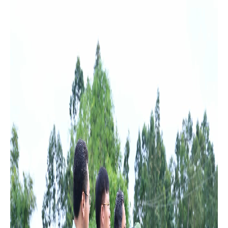
Đảng ủy, Chủ tịch UBND xã; Đồng chí Chu Đức Thắng – Phó bí
thư Thường trực Đảng ủy; Đồng chí Hoàng Văn Luyện - Ủy viên
BTV Đảng ủy, Phó chủ tịch UBND xã; Lãnh đạo phòng Nông
nghiệp và Môi trường; Văn phòng HĐND&UBND.