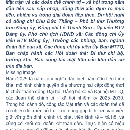
Mặt trận và các đoàn thể chính trị – xã hội trong năm
đầu tiên sau sáp nhập, đồng thời xác định rõ mục
tiêu, nhiệm vụ trong giai đoạn tiếp theo. Dự hội nghị
có đồng chí Chu Đức Thắng – Phó bí thư Thường
trực Đảng ủy; Đồng chí Lê Thành Sơn - Ủy viên BTV
Đảng ủy, Phó chủ tịch HĐND xã; Các đồng chí Ủy
viên BTV Đảng ủy; Trưởng các phòng, ban, ngành
đoàn thể của xã; Các đồng chí ủy viên Ủy Ban MTTQ,
Ban chấp hành các Hội đoàn thể; Bí thư chi bộ,
trưởng khu, Ban công tác mặt trận các khu dân cư
trên địa bàn.
Missing image
Năm 2025 là năm có ý nghĩa đặc biệt, năm đầu tiên triển
khai mô hình chính quyền địa phương hai cấp; đồng thời
tổ chức thành công Đại hội Đảng bộ xã và Đại hội MTTQ,
các đoàn thể chính trị – xã hội nhiệm kỳ 2025–2030.
Trong bối cảnh đó, công tác Mặt trận và các đoàn thể đã
có nhiều đổi mới, nỗ lực lớn, đóng góp tích cực vào việc
giữ vững ổn định chính trị, phát triển kinh tế – xã hội và
củng cố khối đại đoàn kết toàn dân. Thực hiện có hiệu
quả các cuộc vận động, các phong trào thi đua yêu nước;