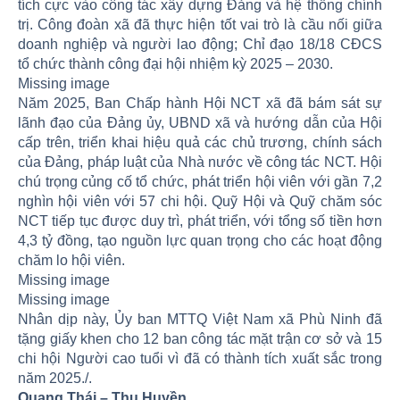
tích cực vào công tác xây dựng Đảng và hệ thống chính
trị. Công đoàn xã đã thực hiện tốt vai trò là cầu nối giữa
doanh nghiệp và người lao động; Chỉ đạo 18/18 CĐCS
tổ chức thành công đại hội nhiệm kỳ 2025 – 2030.
Missing image
Năm 2025, Ban Chấp hành Hội NCT xã đã bám sát sự
lãnh đạo của Đảng ủy, UBND xã và hướng dẫn của Hội
cấp trên, triển khai hiệu quả các chủ trương, chính sách
của Đảng, pháp luật của Nhà nước về công tác NCT. Hội
chú trọng củng cố tổ chức, phát triển hội viên với gần 7,2
nghìn hội viên với 57 chi hội. Quỹ Hội và Quỹ chăm sóc
NCT tiếp tục được duy trì, phát triển, với tổng số tiền hơn
4,3 tỷ đồng, tạo nguồn lực quan trọng cho các hoạt động
chăm lo hội viên.
Missing image
Missing image
Nhân dịp này, Ủy ban MTTQ Việt Nam xã Phù Ninh đã
tặng giấy khen cho 12 ban công tác mặt trận cơ sở và 15
chi hội Người cao tuổi vì đã có thành tích xuất sắc trong
năm 2025./.
Quang Thái – Thu Huyền