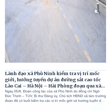
Lãnh đạo xã Phù Ninh kiểm tra vị trí mốc
giới, hướng tuyến dự án đường sắt cao tốc
Lào Cai – Hà Nội – Hải Phòng đoạn qua xã
Phù Ninh.
Ngày 05/8, Đoàn công tác của xã Phù Ninh do đồng chí Ngô
Đức Thịnh – TUV, Bí thư Đảng ủy, Chủ tịch HĐND xã làm trưởng
đoàn đã có buổi kiểm tra các vị trí mốc giới và hướng tuyến dự
án đường sắt cao tốc Lào Cai – Hà Nội – Hải Phòng đoạn đi qua
xã Phù Ninh. Cùng đi có đồng chí Nguyễn Đức Tài – Phó bí thư