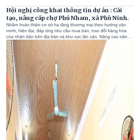
Hội nghị công khai thông tin dự án : Cải
tạo, nâng cấp chợ Phú Nham, xã Phù Ninh.
Nhằm hoàn thiện cơ sở hạ tầng thương mại theo hướng văn
minh, hiện đại, đáp ứng nhu cầu mua bán, trao đổi hàng hóa
của nhân dân trên địa bàn và khu vực lân cận. Nâng cao năng
lực thương mại, tạo điểm kinh doanh thuận lợi cho người dân
góp phần phát triển kinh tế xã hội địa phương. Ngày 05/8/2026,
Tại Nhà văn hóa Tổ dân phố số 07, UBND xã Phù Ninh tổ chức
hội nghị công khai thông tin dự án: Cải tạo, nâng cấp chợ Phú
Nham, xã Phù Ninh. Dự hội nghị có lãnh đạo Ban Quản lý dự
án; Phòng Kinh tế; Phòng Nông nghiệp và Môi trường; Đơn vị
nhà thầu thi công; Ban chi ủy, đại diện các hộ dân, các hộ bán
hàng trong khu vực thực hiện dự án.