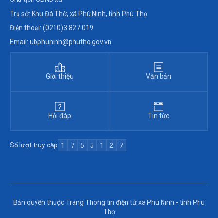
Trụ sở: Khu Đá Thờ, xã Phù Ninh, tỉnh Phú Thọ
Điện thoại: (0210)3.827.019
Email: ubphuninh@phutho.gov.vn
Giới thiệu
Văn bản
Hỏi đáp
Tin tức
Số lượt truy cập
1
7
5
5
1
2
7
Bản quyền thuộc Trang Thông tin điện tử xã Phù Ninh - tỉnh Phú
Thọ