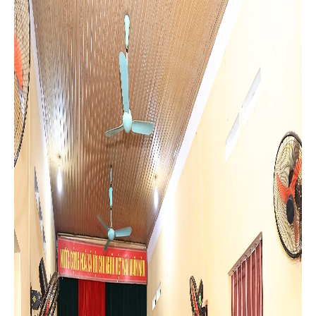
hội nghị công khai thông tin dự án: Cải tạo, nâng cấp chợ Phú
Nham, xã Phù Ninh. Dự hội nghị có lãnh đạo Ban Quản lý dự
án; Phòng Kinh tế; Phòng Nông nghiệp và Môi trường; Đơn vị
nhà thầu thi công; Ban chi ủy, đại diện các hộ dân, các hộ bán
hàng trong khu vực thực hiện dự án.