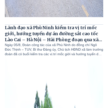
Lãnh đạo xã Phù Ninh kiểm tra vị trí mốc
giới, hướng tuyến dự án đường sắt cao tốc
Lào Cai – Hà Nội – Hải Phòng đoạn qua xã
Phù Ninh.
Ngày 05/8, Đoàn công tác của xã Phù Ninh do đồng chí Ngô
Đức Thịnh – TUV, Bí thư Đảng ủy, Chủ tịch HĐND xã làm trưởng
đoàn đã có buổi kiểm tra các vị trí mốc giới và hướng tuyến dự
án đường sắt cao tốc Lào Cai – Hà Nội – Hải Phòng đoạn đi qua
xã Phù Ninh. Cùng đi có đồng chí Nguyễn Đức Tài – Phó bí thư
Đảng ủy, Chủ tịch UBND xã; Đồng chí Chu Đức Thắng – Phó bí
thư Thường trực Đảng ủy; Đồng chí Hoàng Văn Luyện - Ủy viên
BTV Đảng ủy, Phó chủ tịch UBND xã; Lãnh đạo phòng Nông
nghiệp và Môi trường; Văn phòng HĐND&UBND.