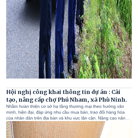
Hội nghị công khai thông tin dự án : Cải
tạo, nâng cấp chợ Phú Nham, xã Phù Ninh.
Nhằm hoàn thiện cơ sở hạ tầng thương mại theo hướng văn
minh, hiện đại, đáp ứng nhu cầu mua bán, trao đổi hàng hóa
của nhân dân trên địa bàn và khu vực lân cận. Nâng cao năng
lực thương mại, tạo điểm kinh doanh thuận lợi cho người dân
góp phần phát triển kinh tế xã hội địa phương. Ngày 05/8/2026,
Tại Nhà văn hóa Tổ dân phố số 07, UBND xã Phù Ninh tổ chức