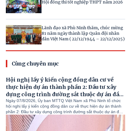
Hội đồng thi tốt nghiệp THPT năm 2026
Lãnh đạo xã Phù Ninh thăm, chúc mừng
81 năm ngày thành lập Quân đội nhân
dân Việt Nam ( 22/12/1944 – 22/12/2025)
Cùng chuyên mục
Hội nghị lấy ý kiến cộng đồng dân cư về
thực hiện dự án thành phần 2: Đầu tư xây
dựng công trình đường sắt thuộc dự án đầu
tư xây dựng tuyến đường sắt Lào Cai – Hà
Ngày 07/8/2026, Ủy ban MTTQ Việt Nam xã Phù Ninh tổ chức
hội nghị lấy ý kiến cộng đồng dân cư về thực hiện dự án thành
Nội – Hải Phòng.
phần 2: Đầu tư xây dựng công trình đường sắt thuộc dự án đầu
tư xây dựng tuyến đường sắt Lào Cai – Hà Nội – Hải Phòng. Dự
hội nghị có Lãnh đạo Ủy ban MTTQ tỉnh; Ban QLDA đường sắt
cao tốc Lào Cai – Hà Nội – Hải Phòng. Lãnh đạo xã Phù Ninh có