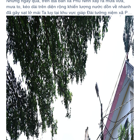
Những ngày qua, trên địa bàn xã Phù Ninh xảy ra mưa vừa,
mưa to, kéo dài trên diện rộng khiến lượng nước dồn về nhanh
đã gây sạt lở mái Ta luy tại khu vực giáp Đài tưởng niệm xã Phù
Ninh, với chiều dài khoảng 10 m; Khối lượng đất, đá sạt lở ước
khoảng hơn 100 m³ tràn vào khuôn viên và nhà ở của 04 hộ gia
đình liền kề tại Tổ dân phố số 21. Sạt lở đã làm hư hỏng nhiều
tài sản, vật dụng của người dân với giá trị khoảng trên 50 triệu
đồng.