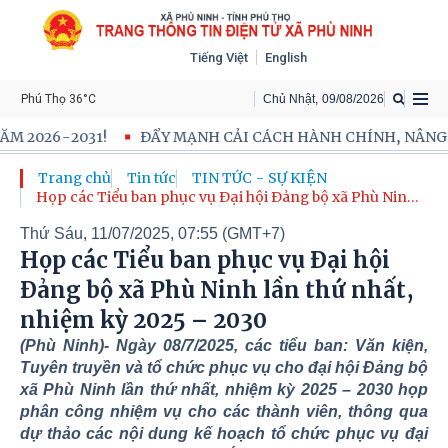
Tiếng Việt
English
Phú Thọ 36°C
Chủ Nhật
,
09
/
08
/
2026
NH CẢI CÁCH HÀNH CHÍNH, NÂNG CAO HIỆU LỰC, HIỆU QUẢ 
Trang chủ
Tin tức
TIN TỨC - SỰ KIỆN
Họp các Tiểu ban phục vụ Đại hội Đảng bộ xã Phù Ninh
lần thứ nhất, nhiệm kỳ 2025 – 2030
Thứ Sáu, 11/07/2025, 07:55 (GMT+7)
Họp các Tiểu ban phục vụ Đại hội
Đảng bộ xã Phù Ninh lần thứ nhất,
nhiệm kỳ 2025 – 2030
(Phù Ninh)- Ngày 08/7/2025, các tiểu ban: Văn kiện,
Tuyên truyền và tổ chức phục vụ cho đại hội Đảng bộ
xã Phù Ninh lần thứ nhất, nhiệm kỳ 2025 – 2030 họp
phân công nhiệm vụ cho các thành viên, thông qua
dự thảo các nội dung kế hoạch tổ chức phục vụ đại