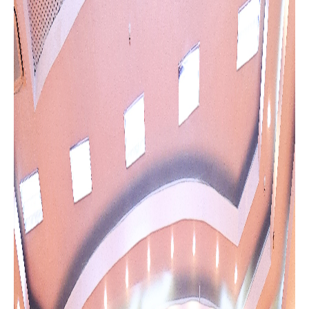
đồng chí Chu Đức Thắng – Phó bí thư Thường trực Đảng ủy;
Đồng chí Hoàng Văn Luyện - Ủy viên BTV Đảng ủy, Phó chủ tịch
UBND xã; Đồng chí Nguyễn Văn Bàng - Ủy viên BTV Đảng ủy,
Chủ tịch Ủy ban MTTQ xã; Các đồng chí trong Ban thường trực
Ủy ban MTTQ xã, Trưởng các phòng, cơ quan chuyên môn;
Các đồng chí Bí thư chi bộ, Tổ trưởng tổ dân phố, Trưởng ban
công tác mặt trận và đại diện các hộ gia đình chịu ảnh hưởng
trực tiếp bởi dự án trên địa bàn xã.