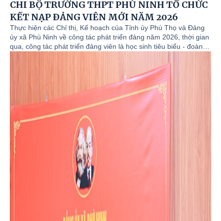
CHI BỘ TRƯỜNG THPT PHÙ NINH TỔ CHỨC
KẾT NẠP ĐẢNG VIÊN MỚI NĂM 2026
Thực hiện các Chỉ thị, Kế hoạch của Tỉnh ủy Phú Thọ và Đảng
ủy xã Phù Ninh về công tác phát triển đảng năm 2026, thời gian
qua, công tác phát triển đảng viên là học sinh tiêu biểu - đoàn
viên ưu tú luôn được Chi ủy, Ban Giám hiệu, Đoàn thanh niên
nhà trường xác định là một trong những nhiệm vụ chính trị trọng
tâm.