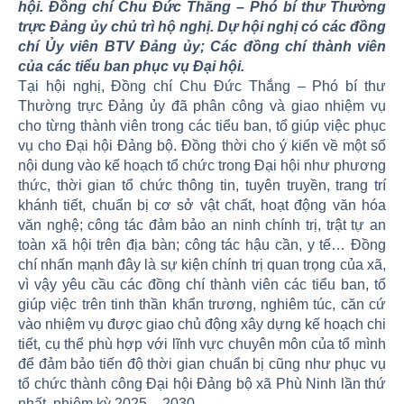
hội. Đồng chí Chu Đức Thắng – Phó bí thư Thường
trực Đảng ủy chủ trì hộ nghị. Dự hội nghị có các đồng
chí Ủy viên BTV Đảng ủy; Các đồng chí thành viên
của các tiểu ban phục vụ Đại hội.
Tại hội nghị, Đồng chí Chu Đức Thắng – Phó bí thư
Thường trực Đảng ủy đã phân công và giao nhiệm vụ
cho từng thành viên trong các tiểu ban, tổ giúp việc phục
vụ cho Đại hội Đảng bộ. Đồng thời cho ý kiến về một số
nội dung vào kế hoạch tổ chức trong Đại hội như phương
thức, thời gian tổ chức thông tin, tuyên truyền, trang trí
khánh tiết, chuẩn bị cơ sở vật chất, hoạt động văn hóa
văn nghệ; công tác đảm bảo an ninh chính trị, trật tự an
toàn xã hội trên địa bàn; công tác hậu cần, y tế… Đồng
chí nhấn mạnh đây là sự kiện chính trị quan trọng của xã,
vì vậy yêu cầu các đồng chí thành viên các tiểu ban, tổ
giúp việc trên tinh thần khẩn trương, nghiêm túc, căn cứ
vào nhiệm vụ được giao chủ động xây dựng kế hoạch chi
tiết, cụ thể phù hợp với lĩnh vực chuyên môn của tổ mình
để đảm bảo tiến độ thời gian chuẩn bị cũng như phục vụ
tổ chức thành công Đại hội Đảng bộ xã Phù Ninh lần thứ
nhất, nhiệm kỳ 2025 – 2030.