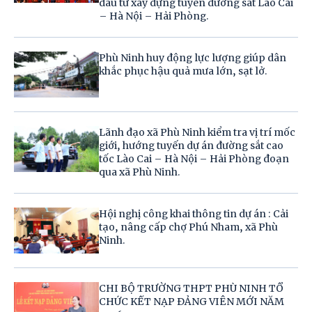
đầu tư xây dựng tuyến đường sắt Lào Cai
– Hà Nội – Hải Phòng.
Phù Ninh huy động lực lượng giúp dân
khắc phục hậu quả mưa lớn, sạt lở.
Lãnh đạo xã Phù Ninh kiểm tra vị trí mốc
giới, hướng tuyến dự án đường sắt cao
tốc Lào Cai – Hà Nội – Hải Phòng đoạn
qua xã Phù Ninh.
Hội nghị công khai thông tin dự án : Cải
tạo, nâng cấp chợ Phú Nham, xã Phù
Ninh.
CHI BỘ TRƯỜNG THPT PHÙ NINH TỔ
CHỨC KẾT NẠP ĐẢNG VIÊN MỚI NĂM