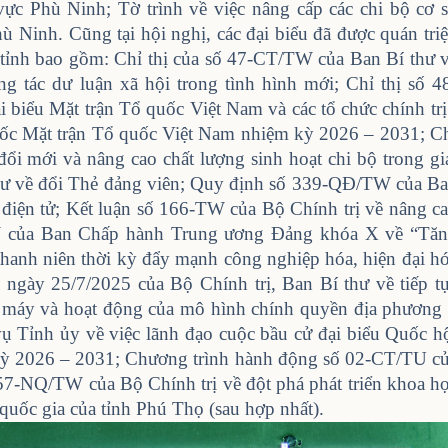
ực Phù Ninh; Tờ trình về việc nâng cấp các chi bộ cơ 
 Ninh. Cũng tại hội nghị, các đại biểu đã được quán triệ
 tỉnh bao gồm: Chỉ thị của số 47-CT/TW của Ban Bí thư 
g tác dư luận xã hội trong tình hình mới; Chỉ thị số 4
 biểu Mặt trận Tổ quốc Việt Nam và các tổ chức chính trị
n quốc Mặt trận Tổ quốc Việt Nam nhiệm kỳ 2026 – 2031; C
đổi mới và nâng cao chất lượng sinh hoạt chi bộ trong gi
hư về đổi Thẻ đảng viên; Quy định số 339-QĐ/TW của B
điện tử; Kết luận số 166-TW của Bộ Chính trị về nâng c
W của Ban Chấp hành Trung ương Đảng khóa X về “Tă
thanh niên thời kỳ đẩy mạnh công nghiệp hóa, hiện đại h
ngày 25/7/2025 của Bộ Chính trị, Ban Bí thư về tiếp t
bộ máy và hoạt động của mô hình chính quyền địa phương
 Tỉnh ủy về việc lãnh đạo cuộc bầu cử đại biểu Quốc h
kỳ 2026 – 2031; Chương trình hành động số 02-CT/TU c
57-NQ/TW của Bộ Chính trị về đột phá phát triển khoa h
quốc gia của tỉnh Phú Thọ (sau hợp nhất).