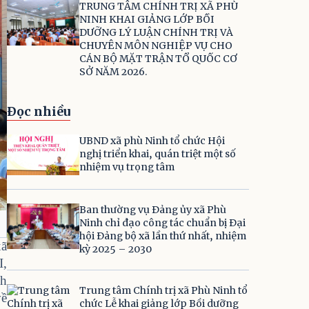
TRUNG TÂM CHÍNH TRỊ XÃ PHÙ
NINH KHAI GIẢNG LỚP BỒI
DƯỠNG LÝ LUẬN CHÍNH TRỊ VÀ
CHUYÊN MÔN NGHIỆP VỤ CHO
CÁN BỘ MẶT TRẬN TỔ QUỐC CƠ
SỞ NĂM 2026.
Đọc nhiều
UBND xã phù Ninh tổ chức Hội
nghị triển khai, quán triệt một số
nhiệm vụ trọng tâm
Ban thường vụ Đảng ủy xã Phù
Ninh chỉ đạo công tác chuẩn bị Đại
hội Đảng bộ xã lần thứ nhất, nhiệm
xã
kỳ 2025 – 2030
I,
nh
Trung tâm Chính trị xã Phù Ninh tổ
về
chức Lễ khai giảng lớp Bồi dưỡng