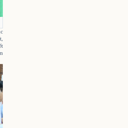
ục
t,
ết
ăm