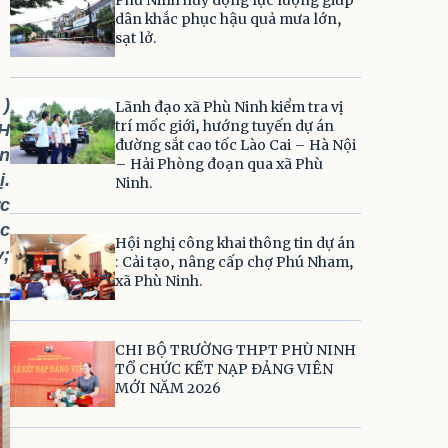
dân khắc phục hậu quả mưa lớn,
sạt lở.
 )
Lãnh đạo xã Phù Ninh kiểm tra vị
trí mốc giới, hướng tuyến dự án
CH
đường sắt cao tốc Lào Cai – Hà Nội
an
– Hải Phòng đoạn qua xã Phù
ị.
Ninh.
ức
ác
Hội nghị công khai thông tin dự án
y;
: Cải tạo, nâng cấp chợ Phú Nham,
xã Phù Ninh.
CHI BỘ TRƯỜNG THPT PHÙ NINH
TỔ CHỨC KẾT NẠP ĐẢNG VIÊN
MỚI NĂM 2026