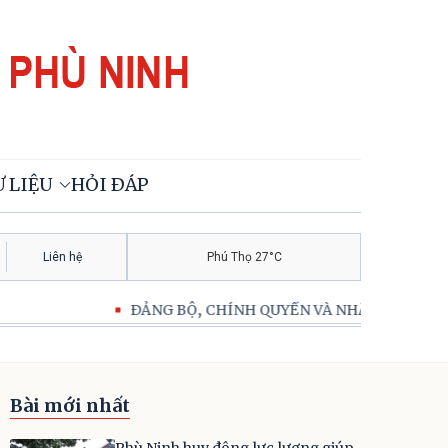
 LIỆU
HỎI ĐÁP
Liên hệ
Phú Thọ 27°C
 CHÍNH QUYỀN VÀ NHÂN DÂN XÃ PHÙ NINH QUYẾT TÂM PHẤN 
Bài mới nhất
Phù Ninh huy động lực lượng giúp