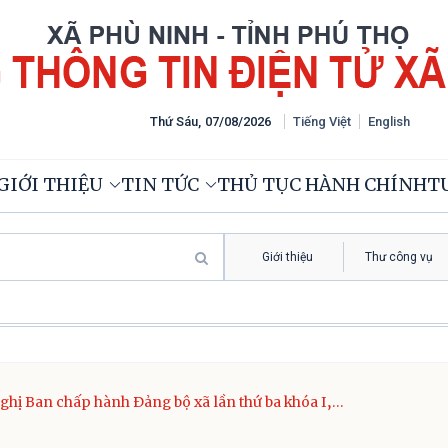
Thứ Sáu
,
07
/
08
/
2026
Tiếng Việt
English
GIỚI THIỆU
TIN TỨC
THỦ TỤC HÀNH CHÍNH
TƯ
Giới thiệu
Thư công vụ
ĐẢNG BỘ,
ghị Ban chấp hành Đảng bộ xã lần thứ ba khóa I,
 kỳ 2025 – 2030.