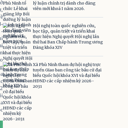
sở
lý luận chính trị dành cho đảng
viên mới khoá I năm 2026.
t,
về
8-
Hội nghị toàn quốc nghiên cứu,
 -
học tập, quán triệt và triển khai
thực hiện Nghị quyết Hội nghị lần
hỉ
thứ hai Ban Chấp hành Trung ương
ai
Đảng khóa XIV
an
ao
Xã Phù Ninh tham dự hội nghị trực
ng
tuyến Giao ban công tác bầu cử đại
óa
biểu Quốc hội khóa XVI và đại biểu
ục
HĐND các cấp nhiệm kỳ 2026-
2031
 2
ội
ủa
ọc