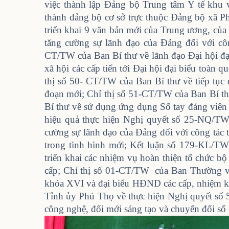
việc thành lập Đảng bộ Trung tâm Y tế khu v
thành đảng bộ cơ sở trực thuộc Đảng bộ xã Phù
triển khai 9 văn bản mới của Trung ương, của
tăng cường sự lãnh đạo của Đảng đối với côn
CT/TW của Ban Bí thư về lãnh đạo Đại hội đại
xã hội các cấp tiến tới Đại hội đại biểu toà
thị số 50- CT/TW của Ban Bí thư về tiếp tục 
đoạn mới; Chỉ thị số 51-CT/TW của Ban Bí t
Bí thư về sử dụng ứng dụng Sổ tay đảng viên 
hiệu quả thực hiện Nghị quyết số 25-NQ/T
cường sự lãnh đạo của Đảng đối với công tác 
trong tình hình mới; Kết luận số 179-KL/TW 
triển khai các nhiệm vụ hoàn thiện tổ chức 
cấp; Chỉ thị số 01-CT/TW của Ban Thường vụ
khóa XVI và đại biểu HĐND các cấp, nhiệm 
Tỉnh ủy Phú Thọ về thực hiện Nghị quyết số 
công nghệ, đổi mới sáng tạo và chuyển đổi số 