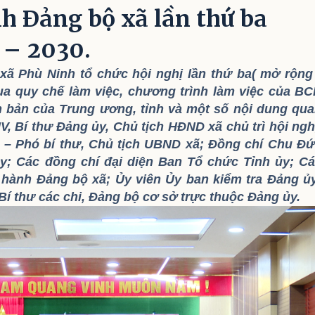
h Đảng bộ xã lần thứ ba
 – 2030.
xã Phù Ninh tổ chức hội nghị lần thứ ba( mở rộng
ua quy chế làm việc, chương trình làm việc của B
ăn bản của Trung ương, tỉnh và một số nội dung qu
, Bí thư Đảng ủy, Chủ tịch HĐND xã chủ trì hội ngh
 – Phó bí thư, Chủ tịch UBND xã; Đồng chí Chu Đ
y; Các đồng chí đại diện Ban Tổ chức Tỉnh ủy; C
 hành Đảng bộ xã; Ủy viên Ủy ban kiểm tra Đảng ủ
Bí thư các chi, Đảng bộ cơ sở trực thuộc Đảng ủy.