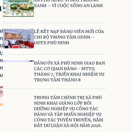
m
XANH – VÌ CUỘC SỐNG AN LÀNH
ại
LỄ KẾT NẠP ĐẢNG VIÊN MỚI CỦA
CHI BỘ TRUNG TÂM GDNN –
ăn
GDTX PHÙ NINH
Bí
ã;
ễn
ĐẢNG ỦY XÃ PHÙ NINH GIAO BAN
ên
CÁC CƠ QUAN ĐẢNG - MTTQ
THÁNG 7, TRIỂN KHAI NHIỆM VỤ
ưu
TRỌNG TÂM THÁNG 8
TRUNG TÂM CHÍNH TRỊ XÃ PHÙ
NINH KHAI GIẢNG LỚP BỒI
DƯỠNG NGHIỆP VỤ CÔNG TÁC
ĐẢNG VÀ TẬP HUẤN NGHIỆP VỤ
CÔNG TÁC TUYÊN TRUYỀN, NẮM
BẮT DƯ LUẬN XÃ HỘI NĂM 2026.