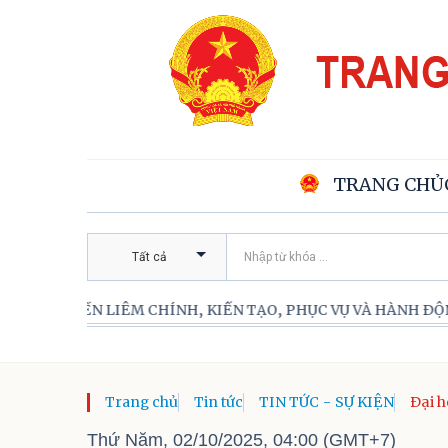
TRANG CHỦ
Tất cả
ỀN LIÊM CHÍNH, KIẾN TẠO, PHỤC VỤ VÀ HÀNH ĐỘNG
Trang chủ
Tin tức
TIN TỨC - SỰ KIỆN
Đại h
Phù N
Thứ Năm, 02/10/2025, 04:00 (GMT+7)