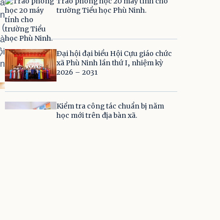
Trao phòng học 20 máy tính cho
ịa
trường Tiểu học Phù Ninh.
ền
 (
và
ội
Đại hội đại biểu Hội Cựu giáo chức
xã Phù Ninh lần thứ I, nhiệm kỳ
ền
2026 – 2031
Kiểm tra công tác chuẩn bị năm
học mới trên địa bàn xã.