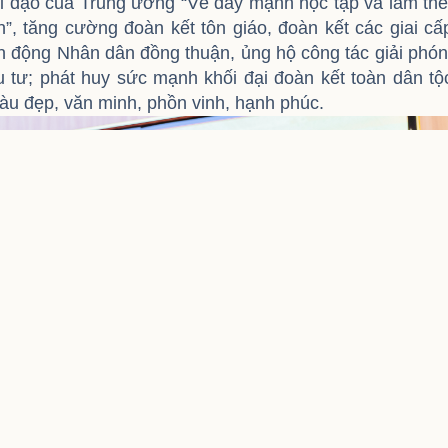
hỉ đạo của Trung ương “Về đẩy mạnh học tập và làm th
, tăng cường đoàn kết tôn giáo, đoàn kết các giai cấ
ận động Nhân dân đồng thuận, ủng hộ công tác giải phó
 tư; phát huy sức mạnh khối đại đoàn kết toàn dân tộ
u đẹp, văn minh, phồn vinh, hạnh phúc.