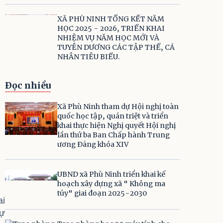
XÃ PHÙ NINH TỔNG KẾT NĂM
HỌC 2025 - 2026, TRIỂN KHAI
NHIỆM VỤ NĂM HỌC MỚI VÀ
TUYÊN DƯƠNG CÁC TẬP THỂ, CÁ
NHÂN TIÊU BIỂU.
Đọc nhiều
Xã Phù Ninh tham dự Hội nghị toàn
quốc học tập, quán triệt và triển
khai thực hiện Nghị quyết Hội nghị
lần thứ ba Ban Chấp hành Trung
ương Đảng khóa XIV
UBND xã Phù Ninh triển khai kế
hoạch xây dựng xã " Không ma
túy" giai đoạn 2025-2030
ai
sự