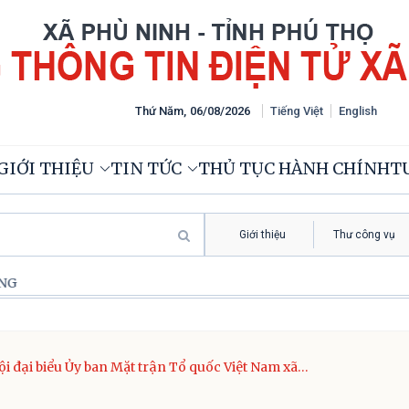
Thứ Năm
,
06
/
08
/
2026
Tiếng Việt
English
GIỚI THIỆU
TIN TỨC
THỦ TỤC HÀNH CHÍNH
TƯ
Giới thiệu
Thư công vụ
ội đại biểu Ủy ban Mặt trận Tổ quốc Việt Nam xã
inh lần thứ nhất, nhiệm kỳ 2025 - 2030