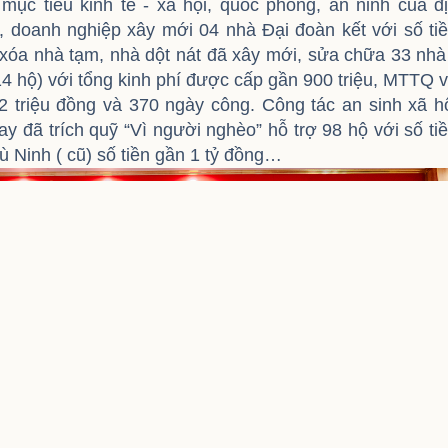
 mục tiêu kinh tế - xã hội, quốc phòng, an ninh của đ
, doanh nghiệp xây mới 04 nhà Đại đoàn kết với số ti
 xóa nhà tạm, nhà dột nát đã xây mới, sửa chữa 33 nhà
4 hộ) với tổng kinh phí được cấp gần 900 triệu, MTTQ 
2 triệu đồng và 370 ngày công. Công tác an sinh xã h
 đã trích quỹ “Vì người nghèo” hỗ trợ 98 hộ với số ti
 Ninh ( cũ) số tiền gần 1 tỷ đồng…