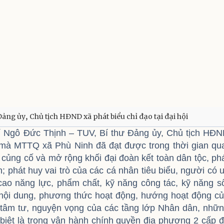
ng ủy, Chủ tịch HĐND xã phát biểu chỉ đạo tại đại hội
chí Ngô Đức Thịnh – TUV, Bí thư Đảng ủy, Chủ tịch HĐ
 mà MTTQ xã Phù Ninh đã đạt được trong thời gian qu
củng cố và mở rộng khối đại đoàn kết toàn dân tộc, ph
; phát huy vai trò của các cá nhân tiêu biểu, người có 
cao năng lực, phẩm chất, kỹ năng công tác, kỹ năng s
i nội dung, phương thức hoạt động, hướng hoạt động c
tâm tư, nguyện vọng của các tầng lớp Nhân dân, nhữ
biệt là trong vận hành chính quyền địa phương 2 cấp 