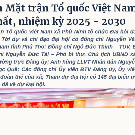
an Mặt trận Tổ quốc Việt Na
hất, nhiệm kỳ 2025 - 2030
ận Tổ quốc Việt Nam xã Phù Ninh tổ chức Đại hội đ
. Tới dự và chỉ đạo đại hội có đồng chí Nguyễn V
Nam tỉnh Phú Thọ; Đồng chí Ngô Đức Thịnh – TUV, 
hí Nguyễn Đức Tài – Phó bí thư, Chủ tịch UBND x
hường trực Đảng ủy; Anh hùng LLVT Nhân dân Nguy
c Quế; Các đồng chí Ủy viên BTV Đảng ủy, Ủy vi
oàn thể của xã; Tham dự đại hội có 145 đại biểu 
 đã về dự Đại hội.