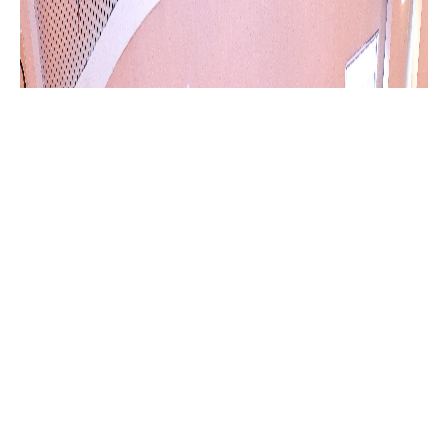
tư xây dựng tuyến đường sắt Lào Cai – Hà Nội – Hải Phòng. Dự
hội nghị có Lãnh đạo Ủy ban MTTQ tỉnh; Ban QLDA đường sắt
cao tốc Lào Cai – Hà Nội – Hải Phòng. Lãnh đạo xã Phù Ninh có
đồng chí Chu Đức Thắng – Phó bí thư Thường trực Đảng ủy;
Đồng chí Hoàng Văn Luyện - Ủy viên BTV Đảng ủy, Phó chủ tịch
UBND xã; Đồng chí Nguyễn Văn Bàng - Ủy viên BTV Đảng ủy,
Chủ tịch Ủy ban MTTQ xã; Các đồng chí trong Ban thường trực
Ủy ban MTTQ xã, Trưởng các phòng, cơ quan chuyên môn;
Các đồng chí Bí thư chi bộ, Tổ trưởng tổ dân phố, Trưởng ban
công tác mặt trận và đại diện các hộ gia đình chịu ảnh hưởng
trực tiếp bởi dự án trên địa bàn xã.