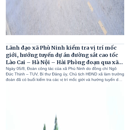
Lãnh đạo xã Phù Ninh kiểm tra vị trí mốc
giới, hướng tuyến dự án đường sắt cao tốc
Lào Cai – Hà Nội – Hải Phòng đoạn qua xã
Phù Ninh.
Ngày 05/8, Đoàn công tác của xã Phù Ninh do đồng chí Ngô
Đức Thịnh – TUV, Bí thư Đảng ủy, Chủ tịch HĐND xã làm trưởng
đoàn đã có buổi kiểm tra các vị trí mốc giới và hướng tuyến dự
án đường sắt cao tốc Lào Cai – Hà Nội – Hải Phòng đoạn đi qua
xã Phù Ninh. Cùng đi có đồng chí Nguyễn Đức Tài – Phó bí thư
Đảng ủy, Chủ tịch UBND xã; Đồng chí Chu Đức Thắng – Phó bí
thư Thường trực Đảng ủy; Đồng chí Hoàng Văn Luyện - Ủy viên
BTV Đảng ủy, Phó chủ tịch UBND xã; Lãnh đạo phòng Nông
nghiệp và Môi trường; Văn phòng HĐND&UBND.