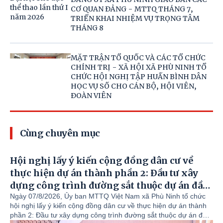
CƠ QUAN ĐẢNG - MTTQ THÁNG 7,
TRIỂN KHAI NHIỆM VỤ TRỌNG TÂM
THÁNG 8
MẶT TRẬN TỔ QUỐC VÀ CÁC TỔ CHỨC
CHÍNH TRỊ - XÃ HỘI XÃ PHÙ NINH TỔ
CHỨC HỘI NGHỊ TẬP HUẤN BÌNH DÂN
HỌC VỤ SỐ CHO CÁN BỘ, HỘI VIÊN,
ĐOÀN VIÊN
Cùng chuyên mục
Hội nghị lấy ý kiến cộng đồng dân cư về
thực hiện dự án thành phần 2: Đầu tư xây
dựng công trình đường sắt thuộc dự án đầu
tư xây dựng tuyến đường sắt Lào Cai – Hà
Ngày 07/8/2026, Ủy ban MTTQ Việt Nam xã Phù Ninh tổ chức
hội nghị lấy ý kiến cộng đồng dân cư về thực hiện dự án thành
Nội – Hải Phòng.
phần 2: Đầu tư xây dựng công trình đường sắt thuộc dự án đầu