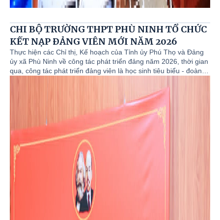
CHI BỘ TRƯỜNG THPT PHÙ NINH TỔ CHỨC
KẾT NẠP ĐẢNG VIÊN MỚI NĂM 2026
Thực hiện các Chỉ thị, Kế hoạch của Tỉnh ủy Phú Thọ và Đảng
ủy xã Phù Ninh về công tác phát triển đảng năm 2026, thời gian
qua, công tác phát triển đảng viên là học sinh tiêu biểu - đoàn
viên ưu tú luôn được Chi ủy, Ban Giám hiệu, Đoàn thanh niên
nhà trường xác định là một trong những nhiệm vụ chính trị trọng
tâm.