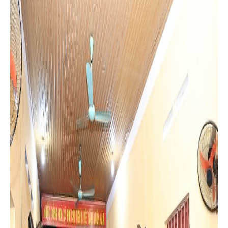
lực thương mại, tạo điểm kinh doanh thuận lợi cho người dân
góp phần phát triển kinh tế xã hội địa phương. Ngày 05/8/2026,
Tại Nhà văn hóa Tổ dân phố số 07, UBND xã Phù Ninh tổ chức
hội nghị công khai thông tin dự án: Cải tạo, nâng cấp chợ Phú
Nham, xã Phù Ninh. Dự hội nghị có lãnh đạo Ban Quản lý dự
án; Phòng Kinh tế; Phòng Nông nghiệp và Môi trường; Đơn vị
nhà thầu thi công; Ban chi ủy, đại diện các hộ dân, các hộ bán
hàng trong khu vực thực hiện dự án.