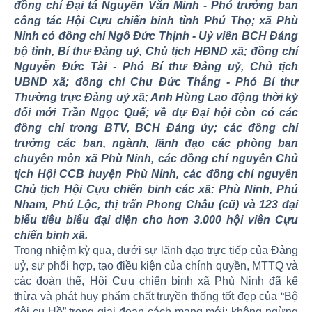
đồng chí Đại tá Nguyễn Văn Minh - Phó trưởng ban
công tác Hội Cựu chiến binh tỉnh Phú Thọ; xã Phù
Ninh có đồng chí Ngô Đức Thịnh - Uỷ viên BCH Đảng
bộ tỉnh, Bí thư Đảng uỷ, Chủ tịch HĐND xã; đồng chí
Nguyễn Đức Tài - Phó Bí thư Đảng uỷ, Chủ tịch
UBND xã; đồng chí Chu Đức Thắng - Phó Bí thư
Thường trực Đảng uỷ xã; Anh Hùng Lao động thời kỳ
đổi mới Trần Ngọc Quế; về dự Đại hội còn có các
đồng chí trong BTV, BCH Đảng ủy; các đồng chí
trưởng các ban, ngành, lãnh đạo các phòng ban
chuyên môn xã Phù Ninh, các đồng chí nguyên Chủ
tịch Hội CCB huyện Phù Ninh, các đồng chí nguyên
Chủ tịch Hội Cựu chiến binh các xã: Phù Ninh, Phú
Nham, Phú Lộc, thị trấn Phong Châu (cũ) và 123 đại
biểu tiêu biểu đại diện cho hơn 3.000 hội viên Cựu
chiến binh xã.
Trong nhiệm kỳ qua, dưới sự lãnh đạo trực tiếp của Đảng
uỷ, sự phối hợp, tạo điều kiện của chính quyền, MTTQ và
các đoàn thể, Hội Cựu chiến binh xã Phù Ninh đã kế
thừa và phát huy phẩm chất truyền thống tốt đẹp của “Bộ
đội cụ Hồ” trong giai đoạn cách mạng mới; không ngừng