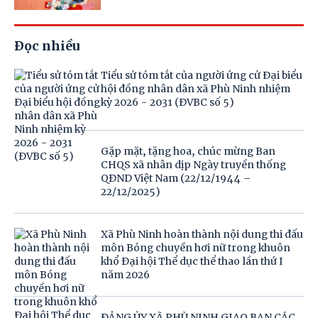
Đọc nhiều
Tiểu sử tóm tắt của người ứng cử Đại biểu
hội đồng nhân dân xã Phù Ninh nhiệm
kỳ 2026 - 2031 (ĐVBC số 5)
Gặp mặt, tặng hoa, chúc mừng Ban
CHQS xã nhân dịp Ngày truyền thống
QĐND Việt Nam (22/12/1944 –
22/12/2025)
Xã Phù Ninh hoàn thành nội dung thi đấu
môn Bóng chuyền hơi nữ trong khuôn
khổ Đại hội Thể dục thể thao lần thứ I
năm 2026
ĐẢNG ỦY XÃ PHÙ NINH GIAO BAN CÁC