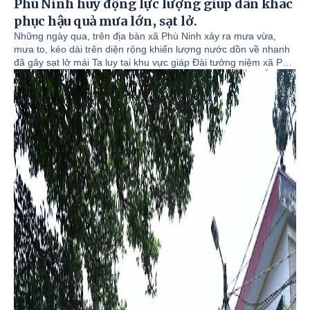
Phù Ninh huy động lực lượng giúp dân khắc
phục hậu quả mưa lớn, sạt lở.
Những ngày qua, trên địa bàn xã Phù Ninh xảy ra mưa vừa,
mưa to, kéo dài trên diện rộng khiến lượng nước dồn về nhanh
đã gây sạt lở mái Ta luy tại khu vực giáp Đài tưởng niệm xã Phù
Ninh, với chiều dài khoảng 10 m; Khối lượng đất, đá sạt lở ước
khoảng hơn 100 m³ tràn vào khuôn viên và nhà ở của 04 hộ gia
đình liền kề tại Tổ dân phố số 21. Sạt lở đã làm hư hỏng nhiều
tài sản, vật dụng của người dân với giá trị khoảng trên 50 triệu
đồng.