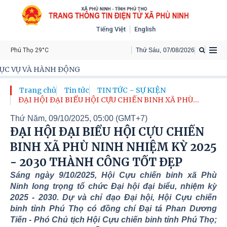
Tiếng Việt
English
Phú Thọ 29°C
Thứ Sáu
,
07
/
08
/
2026
ĐỘNG
Trang chủ
Tin tức
TIN TỨC - SỰ KIỆN
ĐẠI HỘI ĐẠI BIỂU HỘI CỰU CHIẾN BINH XÃ PHÙ
NINH NHIỆM KỲ 2025 - 2030 THÀNH CÔNG TỐT ĐẸP
Thứ Năm, 09/10/2025, 05:00 (GMT+7)
ĐẠI HỘI ĐẠI BIỂU HỘI CỰU CHIẾN
BINH XÃ PHÙ NINH NHIỆM KỲ 2025
- 2030 THÀNH CÔNG TỐT ĐẸP
Sáng ngày 9/10/2025, Hội Cựu chiến binh xã Phù
Ninh long trọng tổ chức Đại hội đại biểu, nhiệm kỳ
2025 - 2030. Dự và chỉ đạo Đại hội, Hội Cựu chiến
binh tỉnh Phú Thọ có đồng chí Đại tá Phan Dương
Tiến - Phó Chủ tịch Hội Cựu chiến binh tỉnh Phú Thọ;