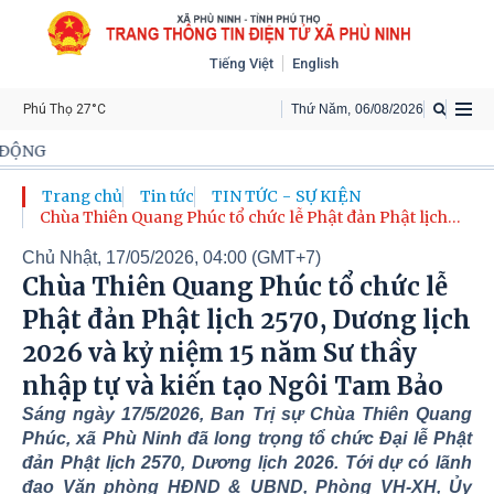
Tiếng Việt
English
Phú Thọ 27°C
Thứ Năm
,
06
/
08
/
2026
ĐẢNG BỘ, CHÍNH 
Trang chủ
Tin tức
TIN TỨC - SỰ KIỆN
Chùa Thiên Quang Phúc tổ chức lễ Phật đản Phật lịch
2570, Dương lịch 2026 và kỷ niệm 15 năm Sư thầy nhập
Chủ Nhật, 17/05/2026, 04:00 (GMT+7)
tự và kiến tạo Ngôi Tam Bảo
Chùa Thiên Quang Phúc tổ chức lễ
Phật đản Phật lịch 2570, Dương lịch
2026 và kỷ niệm 15 năm Sư thầy
nhập tự và kiến tạo Ngôi Tam Bảo
Sáng ngày 17/5/2026, Ban Trị sự Chùa Thiên Quang
Phúc, xã Phù Ninh đã long trọng tổ chức Đại lễ Phật
đản Phật lịch 2570, Dương lịch 2026. Tới dự có lãnh
đạo Văn phòng HĐND & UBND, Phòng VH-XH, Ủy