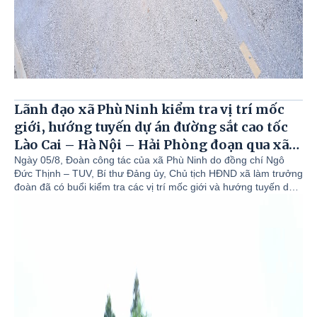
Lãnh đạo xã Phù Ninh kiểm tra vị trí mốc
giới, hướng tuyến dự án đường sắt cao tốc
Lào Cai – Hà Nội – Hải Phòng đoạn qua xã
Phù Ninh.
Ngày 05/8, Đoàn công tác của xã Phù Ninh do đồng chí Ngô
Đức Thịnh – TUV, Bí thư Đảng ủy, Chủ tịch HĐND xã làm trưởng
đoàn đã có buổi kiểm tra các vị trí mốc giới và hướng tuyến dự
án đường sắt cao tốc Lào Cai – Hà Nội – Hải Phòng đoạn đi qua
xã Phù Ninh. Cùng đi có đồng chí Nguyễn Đức Tài – Phó bí thư
Đảng ủy, Chủ tịch UBND xã; Đồng chí Chu Đức Thắng – Phó bí
thư Thường trực Đảng ủy; Đồng chí Hoàng Văn Luyện - Ủy viên
BTV Đảng ủy, Phó chủ tịch UBND xã; Lãnh đạo phòng Nông
nghiệp và Môi trường; Văn phòng HĐND&UBND.