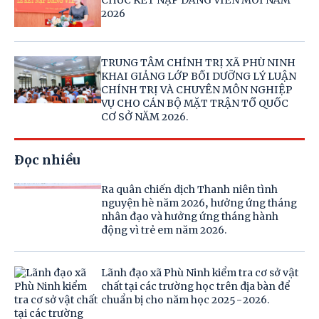
CHỨC KẾT NẠP ĐẢNG VIÊN MỚI NĂM
2026
TRUNG TÂM CHÍNH TRỊ XÃ PHÙ NINH
KHAI GIẢNG LỚP BỒI DƯỠNG LÝ LUẬN
CHÍNH TRỊ VÀ CHUYÊN MÔN NGHIỆP
VỤ CHO CÁN BỘ MẶT TRẬN TỔ QUỐC
CƠ SỞ NĂM 2026.
Đọc nhiều
Ra quân chiến dịch Thanh niên tình
nguyện hè năm 2026, hưởng ứng tháng
nhân đạo và hưởng ứng tháng hành
động vì trẻ em năm 2026.
Lãnh đạo xã Phù Ninh kiểm tra cơ sở vật
chất tại các trường học trên địa bàn để
chuẩn bị cho năm học 2025-2026.