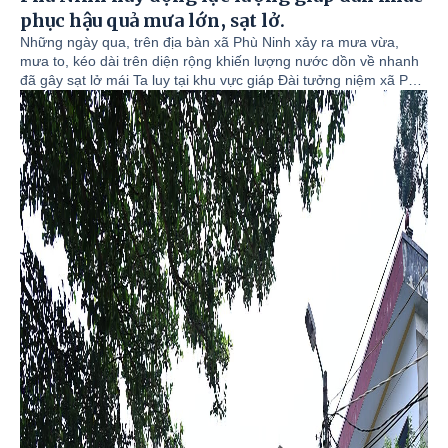
phục hậu quả mưa lớn, sạt lở.
Những ngày qua, trên địa bàn xã Phù Ninh xảy ra mưa vừa,
mưa to, kéo dài trên diện rộng khiến lượng nước dồn về nhanh
đã gây sạt lở mái Ta luy tại khu vực giáp Đài tưởng niệm xã Phù
Ninh, với chiều dài khoảng 10 m; Khối lượng đất, đá sạt lở ước
khoảng hơn 100 m³ tràn vào khuôn viên và nhà ở của 04 hộ gia
đình liền kề tại Tổ dân phố số 21. Sạt lở đã làm hư hỏng nhiều
tài sản, vật dụng của người dân với giá trị khoảng trên 50 triệu
đồng.