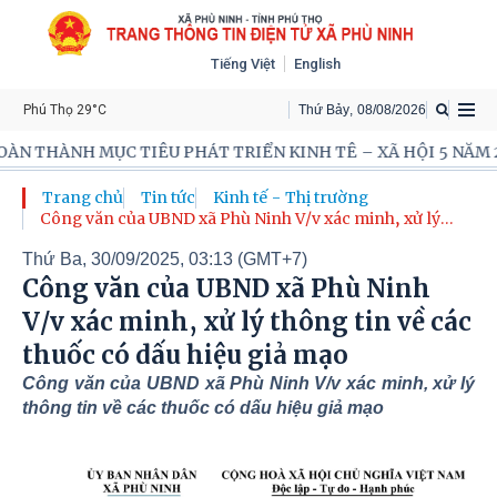
Tiếng Việt
English
Phú Thọ 29°C
Thứ Bảy
,
08
/
08
/
2026
ÊU PHÁT TRIỂN KINH TÊ – XÃ HỘI 5 NĂM 2026-2031!
Đ
Trang chủ
Tin tức
Kinh tế - Thị trường
Công văn của UBND xã Phù Ninh V/v xác minh, xử lý
thông tin về các thuốc có dấu hiệu giả mạo
Thứ Ba, 30/09/2025, 03:13 (GMT+7)
Công văn của UBND xã Phù Ninh
V/v xác minh, xử lý thông tin về các
thuốc có dấu hiệu giả mạo
Công văn của UBND xã Phù Ninh V/v xác minh, xử lý
thông tin về các thuốc có dấu hiệu giả mạo