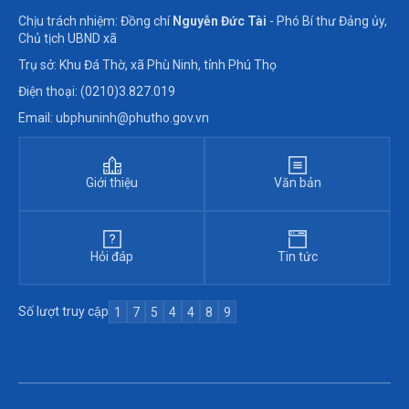
Chịu trách nhiệm: Đồng chí
Nguyễn Đức Tài
- Phó Bí thư Đảng ủy,
Chủ tịch UBND xã
Trụ sở: Khu Đá Thờ, xã Phù Ninh, tỉnh Phú Thọ
Điện thoại: (0210)3.827.019
Email: ubphuninh@phutho.gov.vn
Giới thiệu
Văn bản
Hỏi đáp
Tin tức
Số lượt truy cập
1
7
5
4
4
8
9