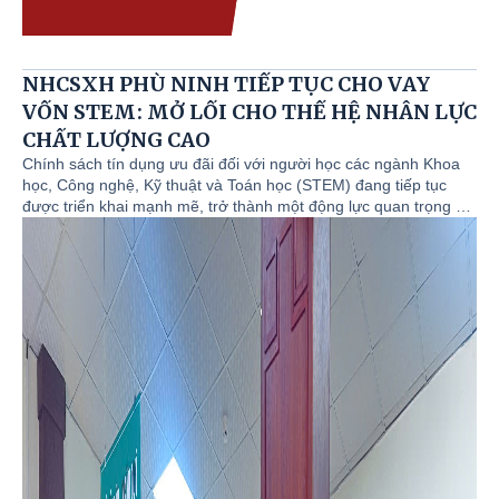
NHCSXH PHÙ NINH TIẾP TỤC CHO VAY
VỐN STEM: MỞ LỐI CHO THẾ HỆ NHÂN LỰC
CHẤT LƯỢNG CAO
Chính sách tín dụng ưu đãi đối với người học các ngành Khoa
học, Công nghệ, Kỹ thuật và Toán học (STEM) đang tiếp tục
được triển khai mạnh mẽ, trở thành một động lực quan trọng để
nuôi dưỡng nguồ nhân lực chất lượng cao, phục vụ cho sự
nghiệp công nghiệp hoá, hiện đại hoá và hội nhập quốc tế của
đất nước. Đây là một quyết sách mang tính đột phá, thể hiện sự
quan tâm sâu sắc của Nhà nước đến thế hệ trẻ trong kỷ nguyên
số. Dù là một chính sách mới với những điều kiện xét duyệt chặt
chẽ (như yêu cầu kết quả học tập từ Khá, Giỏi trở lên), tuy nhiên
sau 2 tháng triển khai cho vay vốn STEM, NHCSXH Phù Ninh đã
ghi nhận những kết quả tích cực, nhanh chóng đi vào thực tiễn
và đạt được những dấu hiệu đáng mừng: