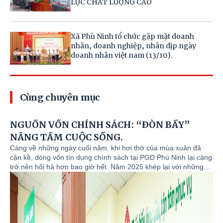
LỰC CHẤT LƯỢNG CAO
Xã Phù Ninh tổ chức gặp mặt doanh
nhân, doanh nghiệp, nhân dịp ngày
doanh nhân việt nam (13/10).
Cùng chuyên mục
NGUỒN VỐN CHÍNH SÁCH: “ĐÒN BẨY”
NÂNG TẦM CUỘC SỐNG.
Càng về những ngày cuối năm, khi hơi thở của mùa xuân đã
cận kề, dòng vốn tín dụng chính sách tại PGD Phù Ninh lại càng
trở nên hối hả hơn bao giờ hết. Năm 2025 khép lại với những
món quà ý nghĩa từ Chính phủ: Quyết định số 2553/QĐ-TTg
ngày 21/11/2025 V/v điều chỉnh giảm lãi suất cho vay một số
chương trình tín dụng chính sách tại NHCSXH, và đặc biệt là sự
thay đổi bước ngoặt từ ngày 10/10/2025 Chính phủ ban hành
Nghị định số 261/2025/NĐ-CP, theo đó mức lãi suất cho vay ưu