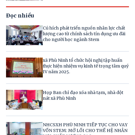
Đọc nhiều
Cú hích phát triển nguồn nhân lực chất
lượng cao từ chính sách tín dụng ưu đãi
cho người học ngành Stem
xã Phù Ninh tổ chức hội nghị tập huấn
thực hiện nhiệm vụ kinh tế trọng tâm quý
IV năm 2025.
Họp Ban chỉ đạo xóa nhà tạm, nhà dột
nát xã Phù Ninh
NHCSXH PHÙ NINH TIẾP TỤC CHO VAY
VỐN STEM: MỞ LỐI CHO THẾ HỆ NHÂN