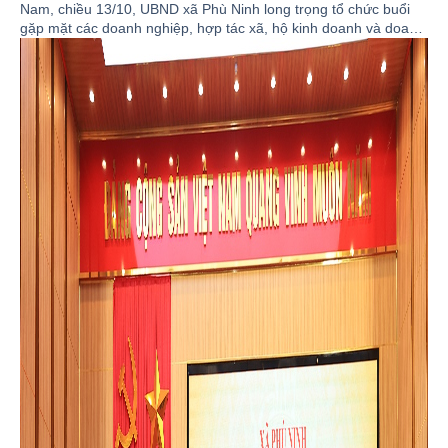
Nam, chiều 13/10, UBND xã Phù Ninh long trọng tổ chức buổi
gặp mặt các doanh nghiệp, hợp tác xã, hộ kinh doanh và doanh
nhân tiêu biểu đang hoạt động trên địa bàn xã. Tham dự buổi
gặp mặt có Đồng chí Ngô Đức Thịnh – TUV, Bí thư Đảng ủy,
Chủ tịch HĐND xã; Đồng chí Nguyễn Đức Tài – Phó bí thư, Chủ
tịch UBND xã; Đồng chí Chu Đức Thắng – Phó bí thư Thường
trực Đảng ủy; Các đồng chí Ủy viên Ban thường vụ Đảng ủy, Ủy
viên BCH Đảng bộ xã; Trưởng, phó các phòng, ban, ngành
đoàn thể của xã. Đại diện lãnh đạo các cơ quan, đơn vị và 50
doanh nghiệp, doanh nhân, chủ cơ sở sản xuất, kinh doanh tiêu
biểu trên địa bàn.