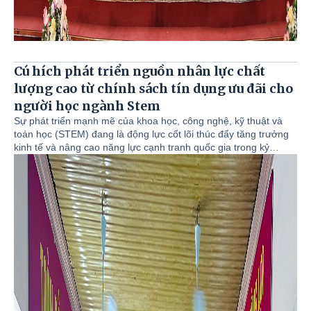
Cú hích phát triển nguồn nhân lực chất
lượng cao từ chính sách tín dụng ưu đãi cho
người học ngành Stem
Sự phát triển mạnh mẽ của khoa học, công nghệ, kỹ thuật và
toán học (STEM) đang là động lực cốt lõi thúc đẩy tăng trưởng
kinh tế và nâng cao năng lực cạnh tranh quốc gia trong kỷ
nguyên số. Nhằm hỗ trợ người học các ngành then chốt này,
Chính phủ đã ban hành Chính sách Tín dụng Ưu đãi đặc biệt
dành cho nhóm ngành STEM, tạo điều kiện để thế hệ trẻ yên
tâm theo đuổi đam mê, góp phần xây dựng đội ngũ nhân lực
chất lượng cao cho đất nước.