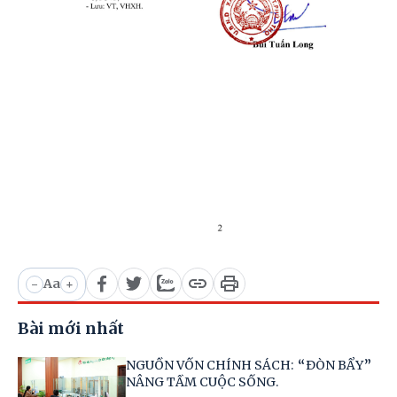
Aa
-
+
Bài mới nhất
NGUỒN VỐN CHÍNH SÁCH: “ĐÒN BẨY”
NÂNG TẦM CUỘC SỐNG.