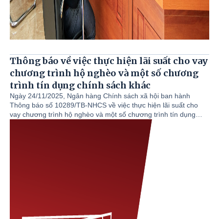
Thông báo về việc thực hiện lãi suất cho vay
chương trình hộ nghèo và một số chương
trình tín dụng chính sách khác
Ngày 24/11/2025, Ngân hàng Chính sách xã hội ban hành
Thông báo số 10289/TB-NHCS về việc thực hiện lãi suất cho
vay chương trình hộ nghèo và một số chương trình tín dụng
chính sách khác. Theo đó, thực hiện Quyết định số 2553/QĐ-
TTg ngày 21/11/2025 của Thủ tướng Chính phủ về việc điều
chỉnh giảm lãi suất cho vay một số chương trình tín dụng chính
sách tại Ngân hàng Chính sách xã hội (NHCSXH), Tổng Giám
đốc NHCSXH thông báo lãi suất cho vay chương trình hộ nghèo
và một số chương trình tín dụng chính sách đang được
NHCSXH triển khai như sau: