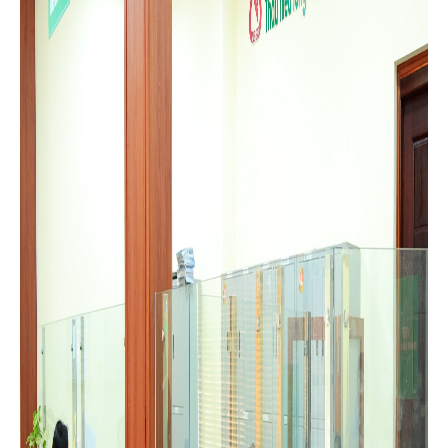
đãi để mua, thuê mua nhà ở xã hội; mua, thuê mua nhà ở cho
LLVTND; xây dựng hoặc cải tạo, sửa chữa nhà ở tại NHCSXH
chính thức được quy định là 5,4%/năm. Đây không chỉ là những
con số, mà là hơi ấm, là niềm tin được thắp lên trong mỗi nếp
nhà của người dân nơi đây.