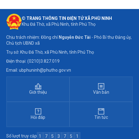
© TRANG THÔNG TIN ĐIỆN TỬ XÃ PHÙ NINH
Khu Đá Thờ, xã Phù Ninh, tỉnh Phú Thọ
Chịu trách nhiệm: Đồng chí
Nguyễn Đức Tài
- Phó Bí thư Đảng ủy,
Chủ tịch UBND xã
Trụ sở: Khu Đá Thờ, xã Phù Ninh, tỉnh Phú Thọ
Điện thoại: (0210)3.827.019
Email: ubphuninh@phutho.gov.vn
Giới thiệu
Văn bản
Hỏi đáp
Tin tức
Số lượt truy cập
1
7
5
3
7
5
1