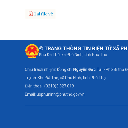
Tải file về
© TRANG THÔNG TIN ĐIỆN TỬ XÃ PH
Khu Đá Thờ, xã Phù Ninh, tỉnh Phú Thọ
Chịu trách nhiệm: Đồng chí
Nguyễn Đức Tài
- Phó Bí thư 
Trụ sở: Khu Đá Thờ, xã Phù Ninh, tỉnh Phú Thọ
Điện thoại: (0210)3.827.019
Email: ubphuninh@phutho.gov.vn