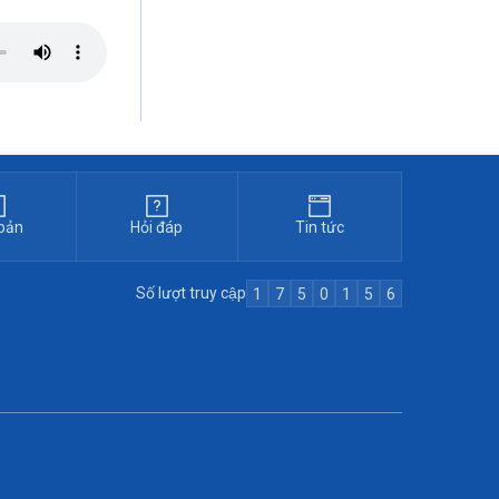
bản
Hỏi đáp
Tin tức
Số lượt truy cập
1
7
5
0
1
5
6